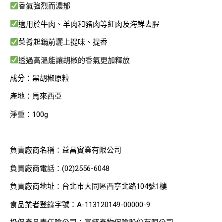
香氣強烈而濃郁
適用於牛肉、羊肉和豬肉等紅肉及海鮮去腥
菜肴起鍋前灑上提味、提香
透過高溫能讓胡椒的香氣更加釋放
成分：黑胡椒原粒
產地：馬來西亞
淨重：100g
負責廠商名稱：益昌實業有限公司
負責廠商電話：(02)2556-6048
負責廠商地址：台北市大同區西寧北路104號1樓
食品業者登錄字號：A-113120149-00000-9