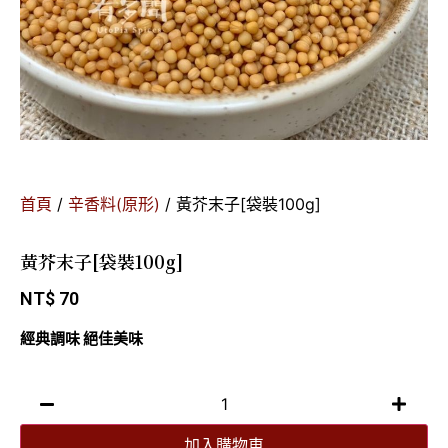
首頁
/
辛香料(原形)
/ 黃芥末子[袋裝100g]
黃芥末子[袋裝100g]
NT$
70
經典調味 絕佳美味
加入購物車