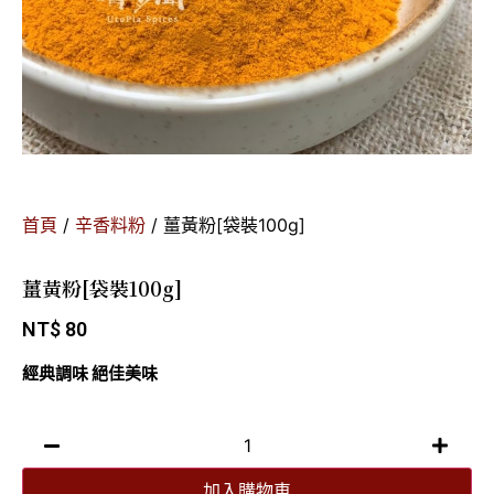
首頁
/
辛香料粉
/ 薑黃粉[袋裝100g]
薑黃粉[袋裝100g]
NT$
80
經典調味 絕佳美味
加入購物車