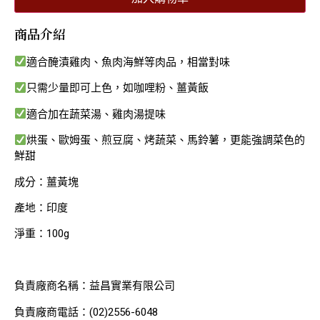
商品介紹
適合醃漬雞肉、魚肉海鮮等肉品，相當對味
只需少量即可上色，如咖哩粉、薑黃飯
適合加在蔬菜湯、雞肉湯提味
烘蛋、歐姆蛋、煎豆腐、烤蔬菜、馬鈴薯，更能強調菜色的
鮮甜
成分：薑黃塊
產地：印度
淨重：100g
負責廠商名稱：益昌實業有限公司
負責廠商電話：(02)2556-6048