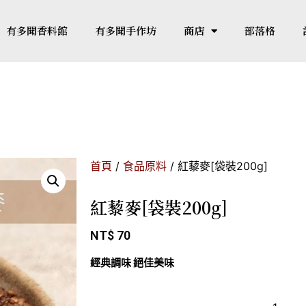
有多聞香料館
有多聞手作坊
商店
部落格
首頁
/
食品原料
/ 紅藜麥[袋裝200g]
紅藜麥[袋裝200g]
NT$
70
經典調味 絕佳美味