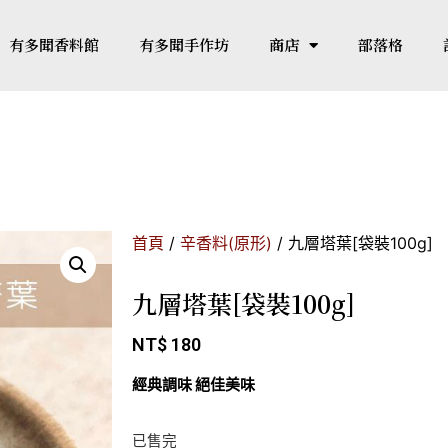
有多聞香料館
有多聞手作坊
商店
部落格
首頁
/
辛香料(原形)
/ 九層塔葉[袋裝100g]
九層塔葉[袋裝100g]
NT$
180
經典調味 絕佳美味
已售完